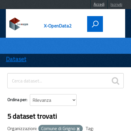
Accedi
Iscriviti
X-OpenData2
DATI
ENTI
Dataset
TEMI
INFORMAZIONI
Ordina per
5 dataset trovati
Organizzazioni:
Comune di Grigno
Tag: