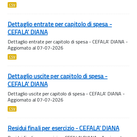
CSV
Dettaglio entrate per capitolo di spesa -
CEFALA' DIANA
Dettaglio entrate per capitolo di spesa - CEFALA' DIANA -
Aggiornato al 07-07-2026
CSV
Dettaglio uscite per capitolo di spesa -
CEFALA' DIANA
Dettaglio uscite per capitolo di spesa - CEFALA' DIANA -
Aggiornato al 07-07-2026
CSV
Residui finali per esercizio - CEFALA' DIANA