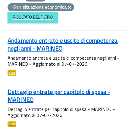
1611 situazione economica
RISULTATO DEL FILTRO
Andamento entrate e uscite di competenza
negli anni - MARINEO
Andamento entrate e uscite di competenza negli anni -
MARINEO - Aggiornato al 07-07-2026
CSV
Dettaglio entrate per capitolo di spesa -
MARINEO
Dettaglio entrate per capitolo di spesa - MARINEO -
Aggiornato al 07-07-2026
CSV