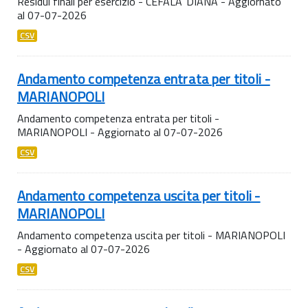
Residui finali per esercizio - CEFALA' DIANA - Aggiornato
al 07-07-2026
CSV
Andamento competenza entrata per titoli -
MARIANOPOLI
Andamento competenza entrata per titoli -
MARIANOPOLI - Aggiornato al 07-07-2026
CSV
Andamento competenza uscita per titoli -
MARIANOPOLI
Andamento competenza uscita per titoli - MARIANOPOLI
- Aggiornato al 07-07-2026
CSV