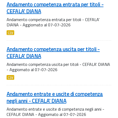
Andamento competenza entrata per titoli -
CEFALA' DIANA
Andamento competenza entrata per titoli - CEFALA'
DIANA - Aggiornato al 07-07-2026
CSV
Andamento competenza uscita per titoli -
CEFALA' DIANA
Andamento competenza uscita per titoli - CEFALA' DIANA
- Aggiornato al 07-07-2026
CSV
Andamento entrate e uscite di competenza
negli anni - CEFALA' DIANA
Andamento entrate e uscite di competenza negli anni -
CEFALA' DIANA - Aggiornato al 07-07-2026