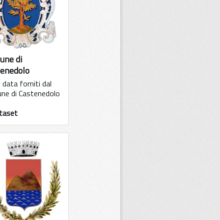
une di
tenedolo
data forniti dal
ne di Castenedolo
taset