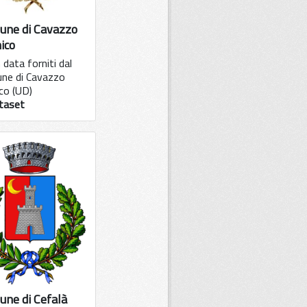
une di Cavazzo
ico
data forniti dal
ne di Cavazzo
co (UD)
taset
ne di Cefalà