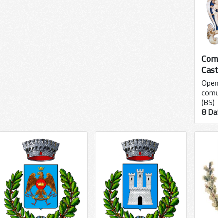
Com
Cas
Open 
comu
(BS)
8 Da