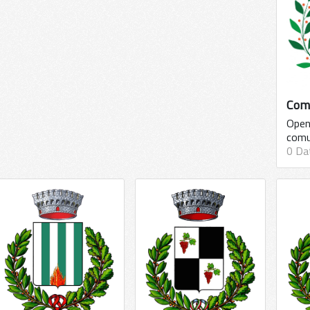
Com
Open 
comu
0 Da