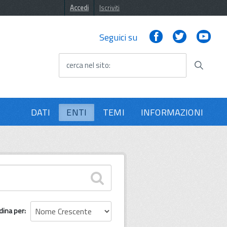
Accedi
Iscriviti
Facebook
Twitter
You
Seguici su
cerca nel sito
DATI
ENTI
TEMI
INFORMAZIONI
dina per