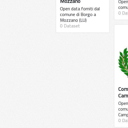
Mozzano
Open 
comu
Open data forniti dal
0 Da
comune di Borgo a
Mozzano (LU)
0 Dataset
Com
Cam
Open 
comu
Camp
0 Da