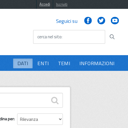
Accedi
Iscriviti
Facebook
Twitter
You
Seguici su
cerca nel sito
DATI
ENTI
TEMI
INFORMAZIONI
dina per