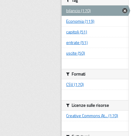
Tag
bilancio (170)
Economia (119)
capitoli (51)
entrate (51)
uscite (50)
Formati
CSV (170)
Licenze sulle risorse
Creative Commons At... (170)