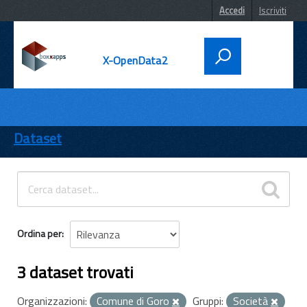
Accedi
Iscriviti
X-OpenData2
DATI
ENTI
Dataset
TEMI
INFORMAZIONI
Ordina per
3 dataset trovati
Organizzazioni:
Comune di Goro
Gruppi:
Società