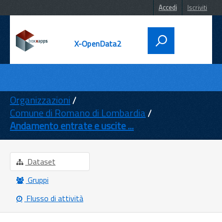
Accedi
Iscriviti
X-OpenData2
DATI
ENTI
Organizzazioni
Comune di Romano di Lombardia
TEMI
Andamento entrate e uscite ...
INFORMAZIONI
Dataset
Gruppi
Flusso di attività