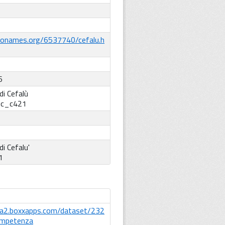
eonames.org/6537740/cefalu.h
6
i Cefalù
:
c_c421
i Cefalu'
1
ta2.boxxapps.com/dataset/232
ompetenza