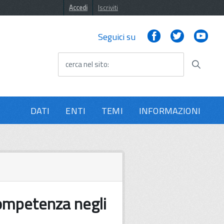
Accedi
Iscriviti
Facebook
Twitter
You
Seguici su
cerca nel sito
DATI
ENTI
TEMI
INFORMAZIONI
ompetenza negli