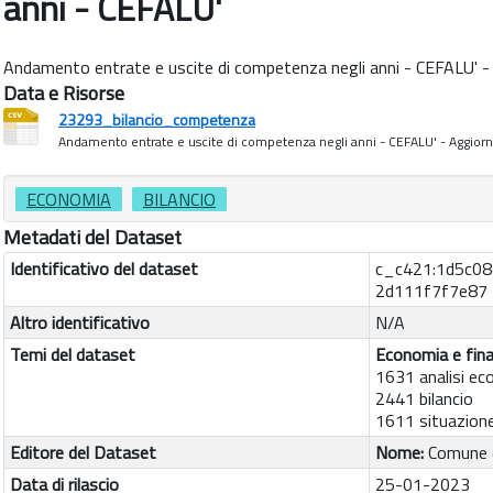
anni - CEFALU'
Andamento entrate e uscite di competenza negli anni - CEFALU' 
Data e Risorse
23293_bilancio_competenza
Andamento entrate e uscite di competenza negli anni - CEFALU' - Aggiorna
ECONOMIA
BILANCIO
Metadati del Dataset
Identificativo del dataset
c_c421:1d5c08
2d111f7f7e87
Altro identificativo
N/A
Temi del dataset
Economia e fin
1631 analisi e
2441 bilancio
1611 situazion
Editore del Dataset
Nome:
Comune d
Data di rilascio
25-01-2023