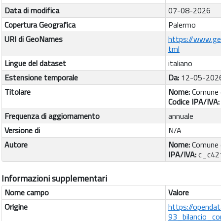
Data di modifica
07-08-2026
Copertura Geografica
Palermo
URI di GeoNames
https://www.g
tml
Lingue del dataset
italiano
Estensione temporale
Da:
12-05-202
Titolare
Nome:
Comune d
Codice IPA/IVA
Frequenza di aggiornamento
annuale
Versione di
N/A
Autore
Nome:
Comune d
IPA/IVA:
c_c42
Informazioni supplementari
Nome campo
Valore
Origine
https://openda
93_bilancio_c