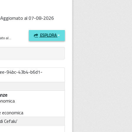
- Aggiornato al 07-08-2026
ESPLORA
to al...
ee-94bc-43b4-b6d1-
anze
conomica
e economica
i Cefalu'