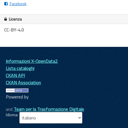
Facebook
Licenza
CC-BY-4.0
Informazioni X-OpenData2
Lista cataloghi
CKAN API
CKAN Association
Powered by
and
Team per la Trasformazione Digitale
Idioma