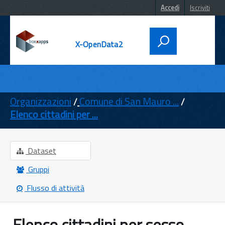
Accedi
Iscriviti
X-OpenData2
DATI
ENTI
Organizzazioni
Comune di San Mauro ...
Elenco cittadini per ...
TEMI
INFORMAZIONI
Dataset
Gruppi
Flusso di attività
Elenco cittadini per sesso,