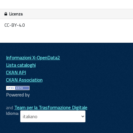
Licenza
CC-BY-4.0
Informazioni X-OpenData2
Lista cataloghi
CKAN API
CKAN Association
Powered by
and
Team per la Trasformazione Digitale
Idioma