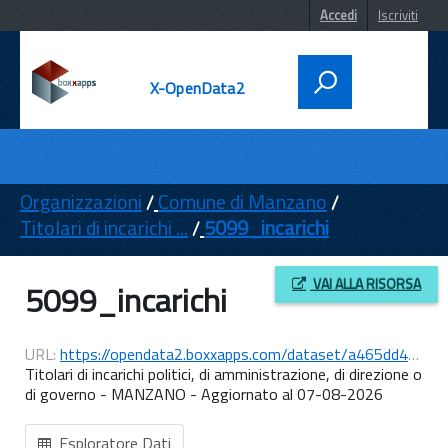
Accedi
Iscriviti
X-OpenData2
DATI
ENTI
Organizzazioni
Comune di Manzano
Titolari di incarichi ...
5099_incarichi
TEMI
INFORMAZIONI
VAI ALLA RISORSA
5099_incarichi
URL:
https://opendata2.boxxapps.com/dataset/a465dd4d-a5d8-4412-90c7-82b97bed1e17/resource/7dbc159b-fadc-4001-bfda-afcaa8139f8f/download/5099_20260807_eg_incarichi.csv
Titolari di incarichi politici, di amministrazione, di direzione o
di governo - MANZANO - Aggiornato al 07-08-2026
Esploratore Dati