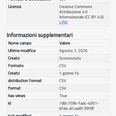
Licenza
Creative Commons
Attribuzione 4.0
Internazionale (CC BY 4.0)
LINK
Informazioni supplementari
Nome campo
Valore
Ultima modifica
Agosto 7, 2026
Creato
Sconosciuto
Formato
CSV
Creato
1 giorno fa
distribution format
CSV
format
CSV
has views
True
id
7dbc159b-fadc-4001-
bfda-afcaa8139f8f
last modified
1 giorno fa