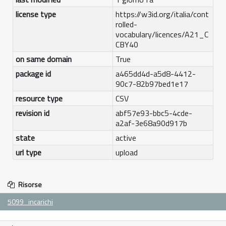
license type
https://w3id.org/italia/cont
rolled-
vocabulary/licences/A21_C
CBY40
on same domain
True
package id
a465dd4d-a5d8-4412-
90c7-82b97bed1e17
resource type
CSV
revision id
abf57e93-bbc5-4cde-
a2af-3e68a90d917b
state
active
url type
upload
Risorse
5099_incarichi