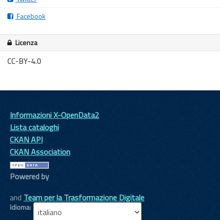
Facebook
Licenza
CC-BY-4.0
Informazioni X-OpenData2
Lista cataloghi
CKAN API
CKAN Association
Powered by
and
Team per la Trasformazione Digitale
Idioma