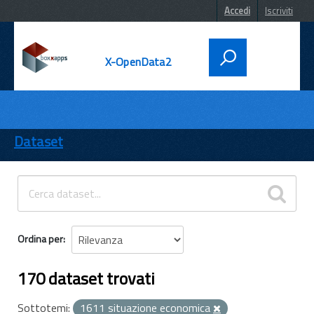
Accedi
Iscriviti
X-OpenData2
DATI
ENTI
Dataset
TEMI
INFORMAZIONI
Ordina per
170 dataset trovati
Sottotemi:
1611 situazione economica