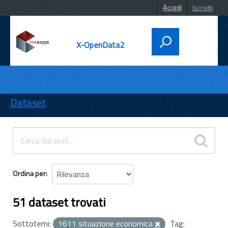
Accedi
Iscriviti
X-OpenData2
DATI
ENTI
Dataset
TEMI
INFORMAZIONI
Ordina per
51 dataset trovati
Sottotemi:
1611 situazione economica
Tag: