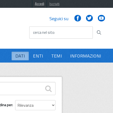
Accedi
Iscriviti
Facebook
Twitter
You
Seguici su
cerca nel sito
DATI
ENTI
TEMI
INFORMAZIONI
dina per