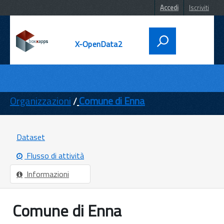
Accedi
Iscriviti
X-OpenData2
DATI
ENTI
Organizzazioni
Comune di Enna
TEMI
INFORMAZIONI
Dataset
Flusso di attività
Informazioni
Comune di Enna