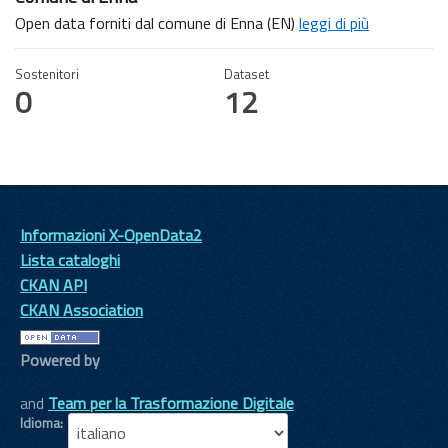
Open data forniti dal comune di Enna (EN)
leggi di più
Sostenitori
Dataset
0
12
Informazioni X-OpenData2
Lista cataloghi
CKAN API
CKAN Association
Powered by
and
Team per la Trasformazione Digitale
Idioma