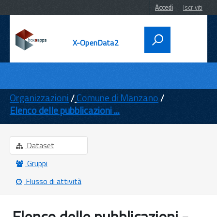
Accedi
Iscriviti
X-OpenData2
DATI
ENTI
Organizzazioni
Comune di Manzano
Elenco delle pubblicazioni ...
TEMI
INFORMAZIONI
Dataset
Gruppi
Flusso di attività
Elenco delle pubblicazioni -