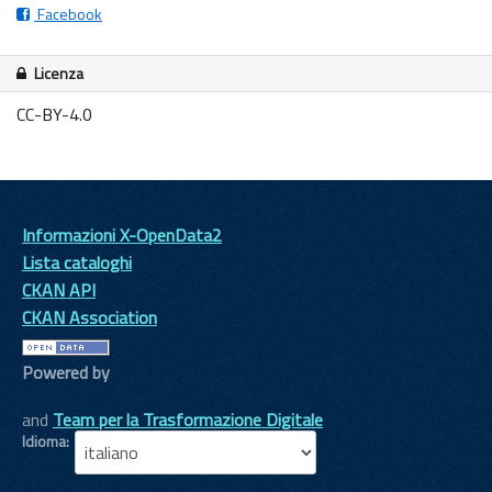
Facebook
Licenza
CC-BY-4.0
Informazioni X-OpenData2
Lista cataloghi
CKAN API
CKAN Association
Powered by
and
Team per la Trasformazione Digitale
Idioma