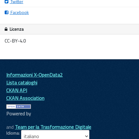
Twitter
Facebook
Licenza
CC-BY-4.0
Informazioni X-OpenData2
Lista cataloghi
CKAN API
CKAN Association
Powered by
and
Team per la Trasformazione Digitale
Idioma