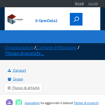
Accedi
Iscriviti
X-OpenData2
DATI
ENTI
Organizzazioni
Comune di Manzano
Titolari di incarichi ...
TEMI
INFORMAZIONI
Dataset
Gruppi
Flusso di attività
ckanadmin
ha aggiornato il dataset
Titolari di incarichi