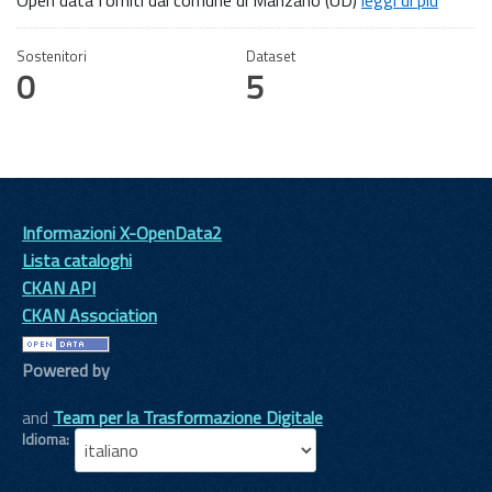
Sostenitori
Dataset
0
5
Informazioni X-OpenData2
Lista cataloghi
CKAN API
CKAN Association
Powered by
and
Team per la Trasformazione Digitale
Idioma