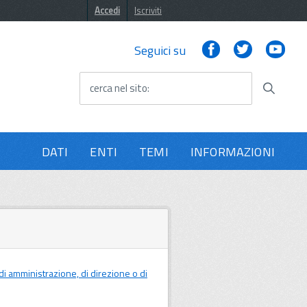
Accedi
Iscriviti
Facebook
Twitter
You
Seguici su
cerca nel sito
DATI
ENTI
TEMI
INFORMAZIONI
ci, di amministrazione, di direzione o di