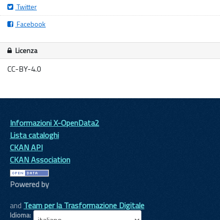
Twitter
Facebook
Licenza
CC-BY-4.0
Informazioni X-OpenData2
Lista cataloghi
CKAN API
CKAN Association
Powered by
and
Team per la Trasformazione Digitale
Idioma